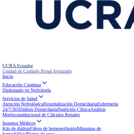
UCRA Ecuador
Unidad de Cuidado Renal Avanzado
Inicio
Educación Continua
Diplomado en Nefrología
Servicios de Salud
Atención Nefrológica
Hospitalización Domiciliaria
Enfermería
24/7/365
Diálisis Domiciliaria
Nutrición Clínica
Análisis
Morfoconstitucional de Cálculos Renales
Insumos Médicos
Kits de diálisis
Filtros de hemoperfusión
Máquinas de
hemodiálisis
Plantas de agua